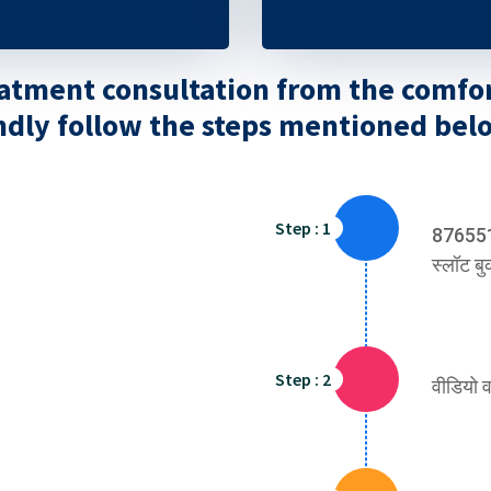
eatment consultation from the comfo
ndly follow the steps mentioned bel
Step : 1
8765514
स्लॉट बु
Step : 2
वीडियो व