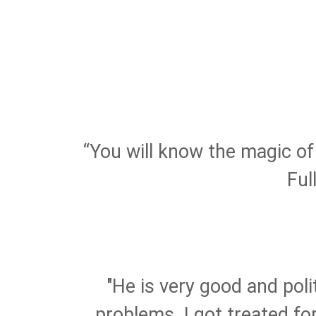
“You will know the magic o
Ful
"He is very good and poli
problems. I got treated f