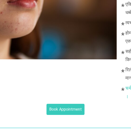
एक्
धब
त्व
होम
एक्
सह
कि
रिल
मान
चर
।
Book Appointment