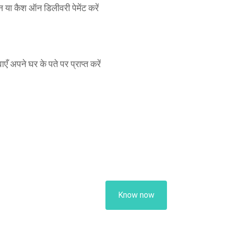
या कैश ऑन डिलीवरी पेमेंट करें
एँ अपने घर के पते पर प्राप्त करें
omti Nagar,
for his patients.
 ) from Greece,
Know now
 field.