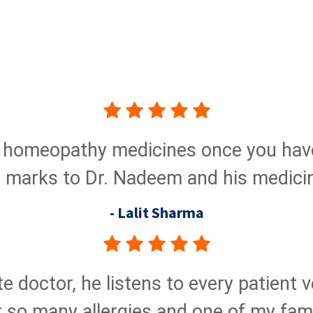
f homeopathy medicines once you have
l marks to Dr. Nadeem and his medici
- Lalit Sharma
te doctor, he listens to every patient
or so many allergies and one of my fam