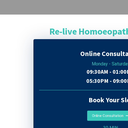
Re-live Homoeopat
Online Consult
Monday - Saturda
09:30AM - 01:0
05:30PM - 09:0
Book Your Sl
Online Consultation
30 MIN