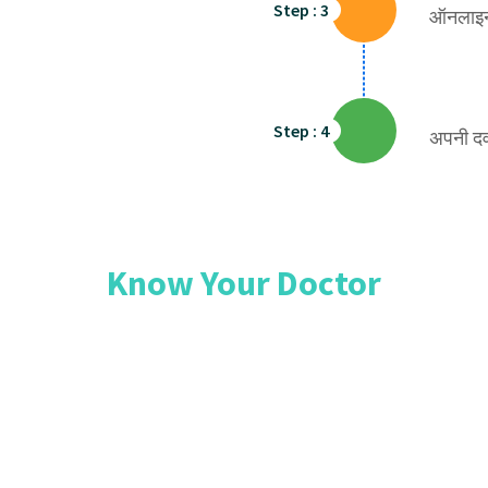
Step : 3
ऑनलाइन 
Step : 4
अपनी दवा
Know Your Doctor
Khan is a seasoned Homeopath consultant located in G
h over 8 years of experience in fostering optimal health 
MS degree from Agra University and post-graduation ( P
ases his commitment to advancing his knowledge in the