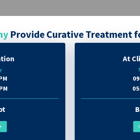
hy
Provide Curative Treatment f
ation
At Cl
y
0PM
09
0PM
05
ot
B