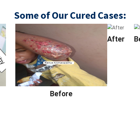
Some of Our Cured Cases:
After
B
Before