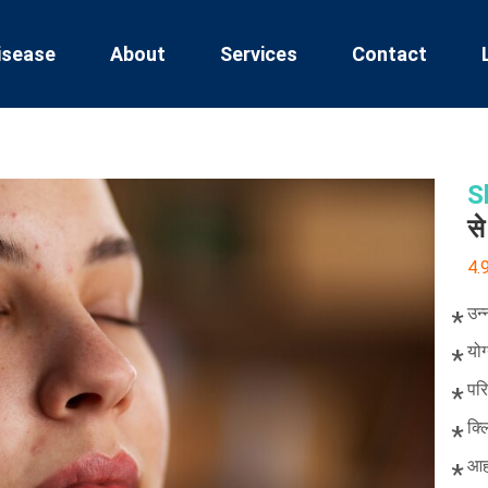
isease
About
Services
Contact
S
से
4.
उन
योग
परि
क्ल
आह